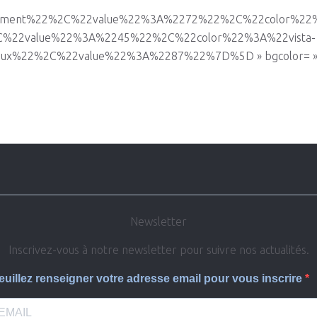
pement%22%2C%22value%22%3A%2272%22%2C%22color%2
C%22value%22%3A%2245%22%2C%22color%22%3A%22vista-
2%2C%22value%22%3A%2287%22%7D%5D » bgcolor= »peacoc 
Newsletter
Inscrivez-vous à notre newsletter pour suivre nos actualités.
euillez renseigner votre adresse email pour vous inscrire