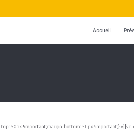
Accueil
Pré
op: 50px !important;margin-bottom: 50px !important;} »][vc_c