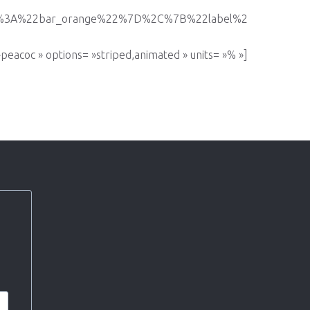
2%3A%22bar_orange%22%7D%2C%7B%22label%2
» options= »striped,animated » units= »% »]