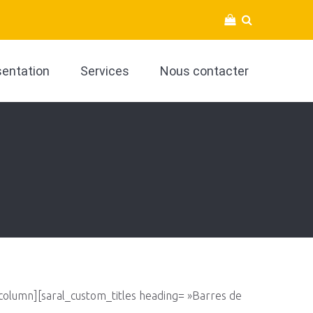
sentation
Services
Nous contacter
olumn][saral_custom_titles heading= »Barres de