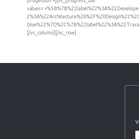
progession »][vc_progress_bar
values= »%5B%7B%22label%22%3A%22Develo
2%3A%22Architecture%20%2F%20Design%22%2
blue%22%7D%2C%7B%22label%22%3A%22Travaux%2
[/vc_column][/vc_row]
V