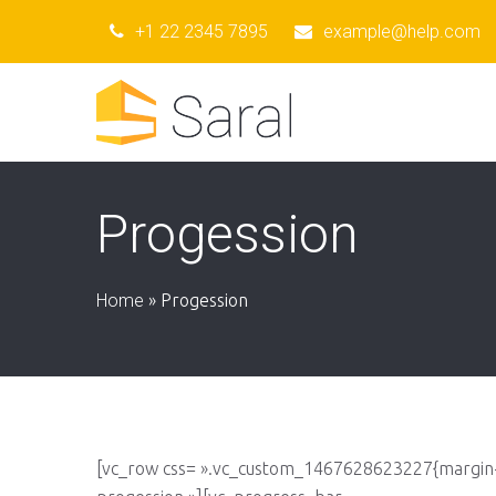
+1 22 2345 7895
example@help.com
Progession
Home
»
Progession
[vc_row css= ».vc_custom_1467628623227{margin-t