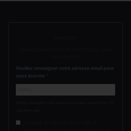
Newsletter
Inscrivez-vous à notre newsletter pour suivre
nos actualités.
Veuillez renseigner votre adresse email pour
vous inscrire
Veuillez renseigner votre adresse email pour vous inscrire. Ex.
: abc@xyz.com
J'accepte de recevoir vos e-mails et
confirme avoir pris connaissance de votre