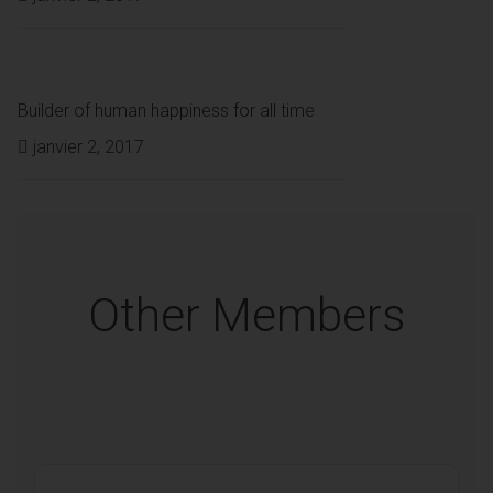
on
Builder of human happiness for all time
Posted
janvier 2, 2017
on
Other Members